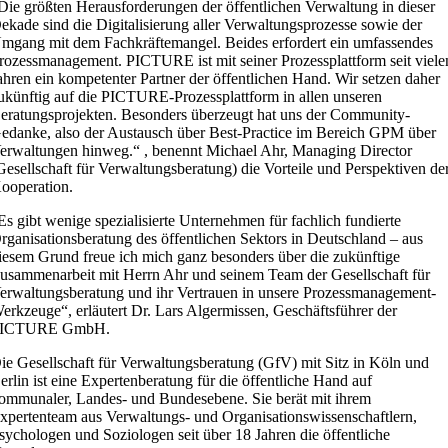
Die größten Herausforderungen der öffentlichen Verwaltung in dieser
ekade sind die Digitalisierung aller Verwaltungsprozesse sowie der
mgang mit dem Fachkräftemangel. Beides erfordert ein umfassendes
rozessmanagement. PICTURE ist mit seiner Prozessplattform seit viele
ahren ein kompetenter Partner der öffentlichen Hand. Wir setzen daher
ukünftig auf die PICTURE-Prozessplattform in allen unseren
eratungsprojekten. Besonders überzeugt hat uns der Community-
edanke, also der Austausch über Best-Practice im Bereich GPM über
erwaltungen hinweg.“ , benennt Michael Ahr, Managing Director
Gesellschaft für Verwaltungsberatung) die Vorteile und Perspektiven de
ooperation.
Es gibt wenige spezialisierte Unternehmen für fachlich fundierte
rganisationsberatung des öffentlichen Sektors in Deutschland – aus
iesem Grund freue ich mich ganz besonders über die zukünftige
usammenarbeit mit Herrn Ahr und seinem Team der Gesellschaft für
erwaltungsberatung und ihr Vertrauen in unsere Prozessmanagement-
erkzeuge“, erläutert Dr. Lars Algermissen, Geschäftsführer der
ICTURE GmbH.
ie Gesellschaft für Verwaltungsberatung (GfV) mit Sitz in Köln und
erlin ist eine Expertenberatung für die öffentliche Hand auf
ommunaler, Landes- und Bundesebene. Sie berät mit ihrem
xpertenteam aus Verwaltungs- und Organisationswissenschaftlern,
sychologen und Soziologen seit über 18 Jahren die öffentliche