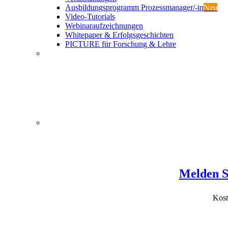
Ausbildungsprogramm Prozessmanager/-in
Neu
Video-Tutorials
Webinaraufzeichnungen
Whitepaper & Erfolgsgeschichten
PICTURE für Forschung & Lehre
Melden Si
Kost