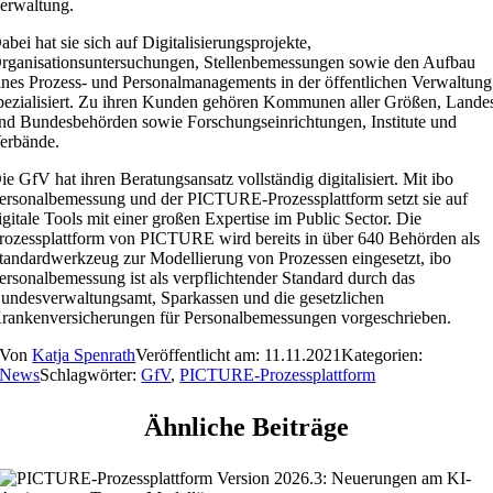
erwaltung.
abei hat sie sich auf Digitalisierungsprojekte,
rganisationsuntersuchungen, Stellenbemessungen sowie den Aufbau
ines Prozess- und Personalmanagements in der öffentlichen Verwaltung
pezialisiert. Zu ihren Kunden gehören Kommunen aller Größen, Lande
nd Bundesbehörden sowie Forschungseinrichtungen, Institute und
erbände.
ie GfV hat ihren Beratungsansatz vollständig digitalisiert. Mit ibo
ersonalbemessung und der PICTURE-Prozessplattform setzt sie auf
igitale Tools mit einer großen Expertise im Public Sector. Die
rozessplattform von PICTURE wird bereits in über 640 Behörden als
tandardwerkzeug zur Modellierung von Prozessen eingesetzt, ibo
ersonalbemessung ist als verpflichtender Standard durch das
undesverwaltungsamt, Sparkassen und die gesetzlichen
rankenversicherungen für Personalbemessungen vorgeschrieben.
Von
Katja Spenrath
Veröffentlicht am: 11.11.2021
Kategorien:
News
Schlagwörter:
GfV
,
PICTURE-Prozessplattform
Ähnliche Beiträge