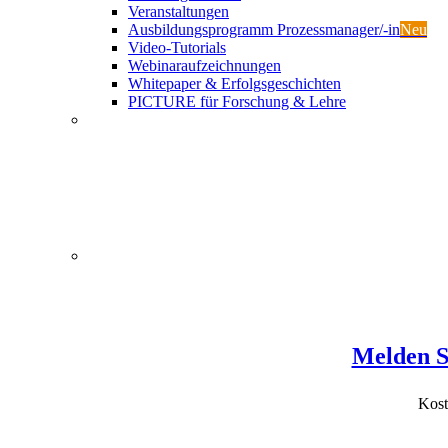
Veranstaltungen
Ausbildungsprogramm Prozessmanager/-in
Neu
Video-Tutorials
Webinaraufzeichnungen
Whitepaper & Erfolgsgeschichten
PICTURE für Forschung & Lehre
Melden Si
Kost