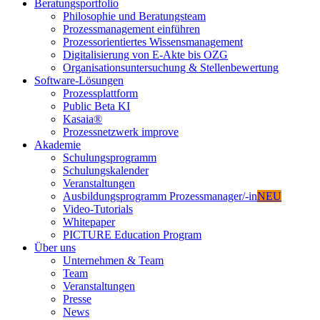
Beratungsportfolio
Philosophie und Beratungsteam
Prozessmanagement einführen
Prozessorientiertes Wissensmanagement
Digitalisierung von E-Akte bis OZG
Organisationsuntersuchung & Stellenbewertung
Software-Lösungen
Prozessplattform
Public Beta KI
Kasaia®
Prozessnetzwerk improve
Akademie
Schulungsprogramm
Schulungskalender
Veranstaltungen
Ausbildungsprogramm Prozessmanager/-in
NEU
Video-Tutorials
Whitepaper
PICTURE Education Program
Über uns
Unternehmen & Team
Team
Veranstaltungen
Presse
News