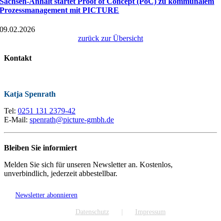
Sachsen-Anhalt startet Proof of Concept (PoC) zu kommunalem
Prozessmanagement mit PICTURE
09.02.2026
zurück zur Übersicht
Kontakt
Katja Spenrath
Tel:
0251 131 2379-42
E-Mail:
spenrath@picture-gmbh.de
Bleiben Sie informiert
Melden Sie sich für unseren Newsletter an. Kostenlos,
unverbindlich, jederzeit abbestellbar.
Newsletter abonnieren
Datenschutz
Impressum